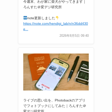
今週末、わが家に柴犬がやってきます｜
ろんすた＠変デジ研究所
note更新しました
https://note.com/hendigi_lab/n/n36dd430
e...
2026年8月5日 09:40
ライブの思い出を、Photobackのアプリ
でフォトブックにしてみた｜ろんすた＠
変デジ研究所