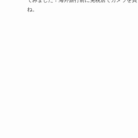
てみました！海外旅行前に免税店でカメラを買
ね。