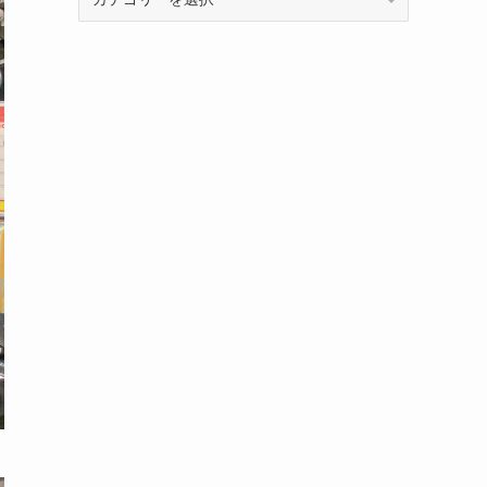
テ
ゴ
リ
ー