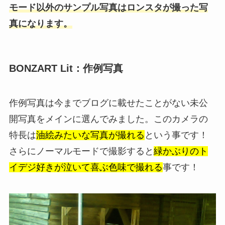
モード以外のサンプル写真はロンスタが撮った写
真になります。
BONZART Lit：作例写真
作例写真は今までブログに載せたことがない未公
開写真をメインに選んでみました。このカメラの
特長は
油絵みたいな写真が撮れる
という事です！
さらにノーマルモードで撮影すると
緑かぶりのト
イデジ好きが泣いて喜ぶ色味で撮れる
事です！