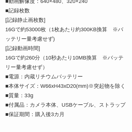
■動画解像度：640×480、320×240
■記録枚数
[記録静止画枚数]
16Gで約53000枚（1枚あたり約300KB換算 ※バ
ッテリー量考慮せず)
[記録動画時間]
16Gで約260分（10秒あたり10MB換算 ※バッテ
リー量考慮せず）
■電源：内蔵リチウムバッテリー
■本体サイズ：W66xH43xD20(mm)※突起物を除く
■質量：33g
■付属品：カメラ本体、USBケーブル、ストラップ
■保証期間：購入後3カ月