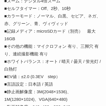
■ズーム：デジタル4倍ズーム
■セルフタイマー：Off、2秒、10秒
■カラーモード：ノーマル、白黒、セピア、ネガ、
赤、グリーン、青、ヴィヴィッド
■記録メディア：microSDカード（別売） 最大
16GB
■その他の機能：マイクロフォン 有り、三脚穴 有
り、連続撮影機能 有り
■ホワイトバランス：オート / 晴天 / 曇天 / 蛍光灯 /
白熱灯
■EV値：±2.0 (0.3EV step）
■言語設定：日本語 / 英語
■静止画解像度：3M(2048×1536)、
1M(1280×1024)、VGA(640×480)