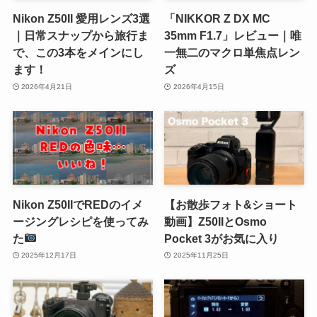
Nikon Z50II 愛用レンズ3選
「NIKKOR Z DX MC
｜日常スナップから旅行ま
35mm F1.7」レビュー｜唯
で、この3本をメインにし
一無二のマクロ単焦点レン
ます！
ズ
2026年4月21日
2026年4月15日
Nikon Z50IIでREDのイメ
【お散歩フォト&ショート
ージングレシピを使ってみ
動画】Z50IIとOsmo
た
Pocket 3がお気に入り
2025年12月17日
2025年11月25日