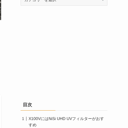
テ
ゴ
リ
ー
目次
X100VにはNiSi UHD UVフィルターがおす
すめ