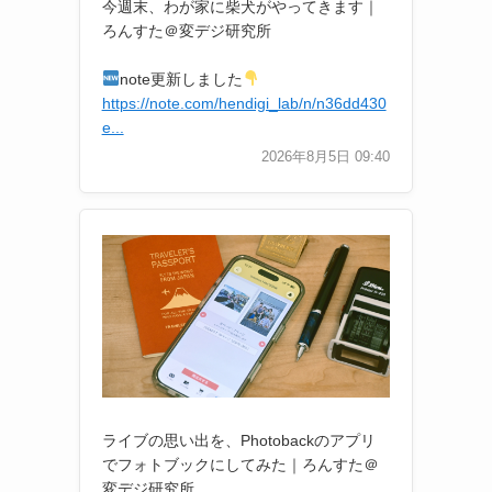
今週末、わが家に柴犬がやってきます｜
ろんすた＠変デジ研究所
note更新しました
https://note.com/hendigi_lab/n/n36dd430
e...
2026年8月5日 09:40
ライブの思い出を、Photobackのアプリ
でフォトブックにしてみた｜ろんすた＠
変デジ研究所