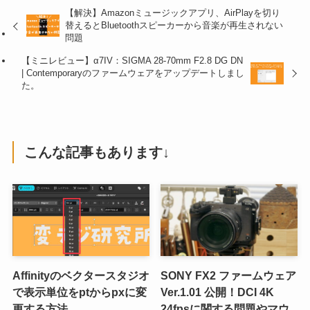
【解決】Amazonミュージックアプリ、AirPlayを切り
替えるとBluetoothスピーカーから音楽が再生されない
問題
【ミニレビュー】α7IV：SIGMA 28-70mm F2.8 DG DN
| Contemporaryのファームウェアをアップデートしまし
た。
こんな記事もあります↓
Affinityのベクタースタジオ
SONY FX2 ファームウェア
で表示単位をptからpxに変
Ver.1.01 公開！DCI 4K
更する方法
24fpsに関する問題やマウ