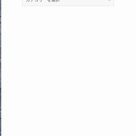
テ
ゴ
リ
ー