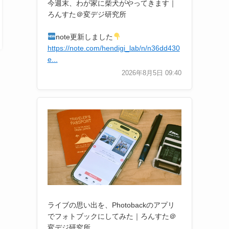
今週末、わが家に柴犬がやってきます｜
ろんすた＠変デジ研究所
note更新しました
https://note.com/hendigi_lab/n/n36dd430
e...
2026年8月5日 09:40
ライブの思い出を、Photobackのアプリ
でフォトブックにしてみた｜ろんすた＠
変デジ研究所