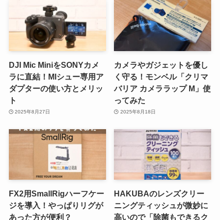
DJI Mic MiniをSONYカメ
カメラやガジェットを優し
ラに直結！MIシュー専用ア
く守る！モンベル「クリマ
ダプターの使い方とメリッ
バリア カメララップ M」使
ト
ってみた
2025年8月27日
2025年8月18日
FX2用SmallRigハーフケー
HAKUBAのレンズクリー
ジを導入！やっぱりリグが
ニングティッシュが微妙に
あった方が便利？
高いので「除菌もできるク