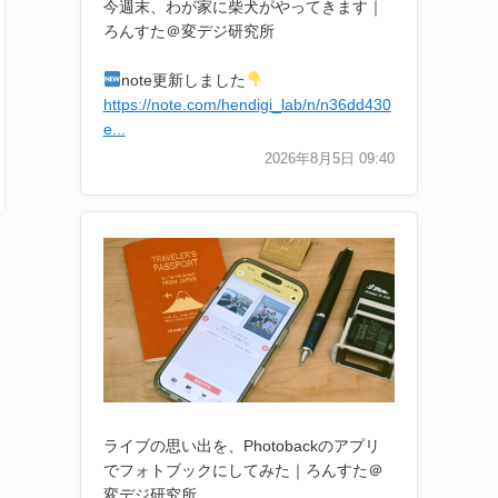
今週末、わが家に柴犬がやってきます｜
ろんすた＠変デジ研究所
note更新しました
https://note.com/hendigi_lab/n/n36dd430
e...
2026年8月5日 09:40
ライブの思い出を、Photobackのアプリ
でフォトブックにしてみた｜ろんすた＠
変デジ研究所