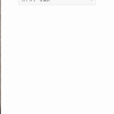
テ
ゴ
リ
ー