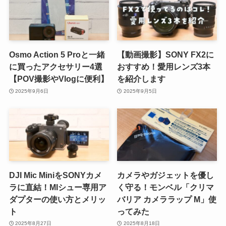
Osmo Action 5 Proと一緒
【動画撮影】SONY FX2に
に買ったアクセサリー4選
おすすめ！愛用レンズ3本
【POV撮影やVlogに便利】
を紹介します
2025年9月6日
2025年9月5日
DJI Mic MiniをSONYカメ
カメラやガジェットを優し
ラに直結！MIシュー専用ア
く守る！モンベル「クリマ
ダプターの使い方とメリッ
バリア カメララップ M」使
ト
ってみた
2025年8月27日
2025年8月18日