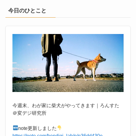
今日のひとこと
今週末、わが家に柴犬がやってきます｜ろんすた
＠変デジ研究所
note更新しました
https://note.com/hendigi_lab/n/n36dd430e...