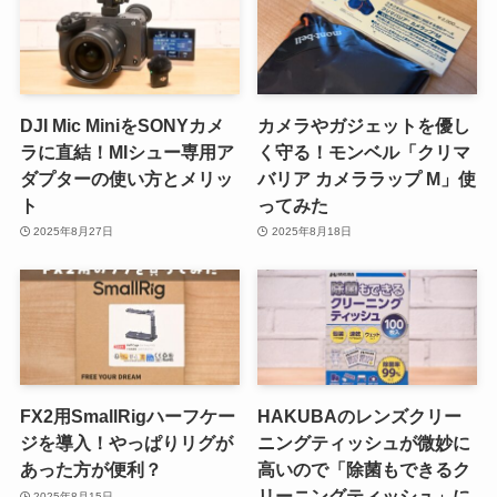
DJI Mic MiniをSONYカメ
カメラやガジェットを優し
ラに直結！MIシュー専用ア
く守る！モンベル「クリマ
ダプターの使い方とメリッ
バリア カメララップ M」使
ト
ってみた
2025年8月27日
2025年8月18日
FX2用SmallRigハーフケー
HAKUBAのレンズクリー
ジを導入！やっぱりリグが
ニングティッシュが微妙に
あった方が便利？
高いので「除菌もできるク
リーニングティッシュ」に
2025年8月15日