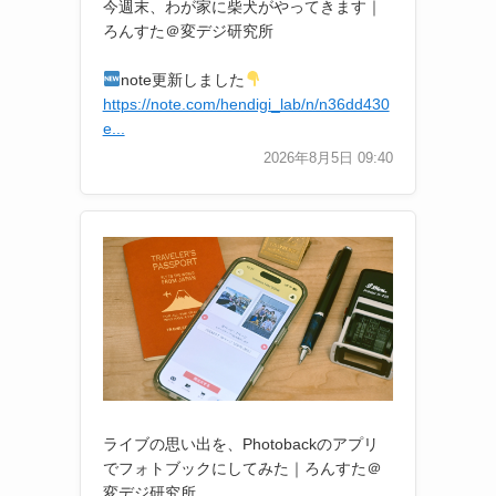
今週末、わが家に柴犬がやってきます｜
ろんすた＠変デジ研究所
note更新しました
https://note.com/hendigi_lab/n/n36dd430
e...
2026年8月5日 09:40
ライブの思い出を、Photobackのアプリ
でフォトブックにしてみた｜ろんすた＠
変デジ研究所