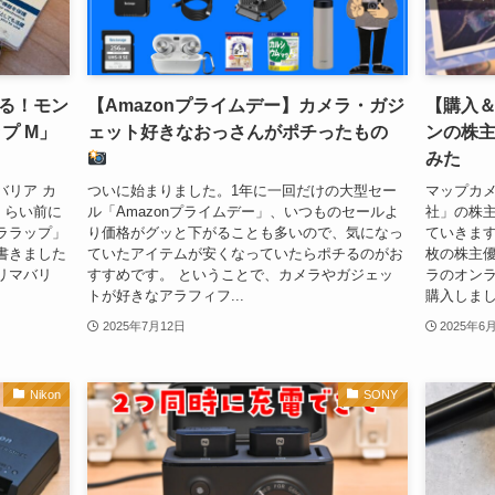
る！モン
【Amazonプライムデー】カメラ・ガジ
【購入
プ M」
ェット好きなおっさんがポチったもの
ンの株
みた
バリア カ
ついに始まりました。1年に一回だけの大型セー
マップカ
くらい前に
ル「Amazonプライムデー」、いつものセールよ
社」の株
ララップ」
り価格がグッと下がることも多いので、気になっ
ていきます
書きました
ていたアイテムが安くなっていたらポチるのがお
枚の株主
リマバリ
すすめです。 ということで、カメラやガジェッ
ラのオン
トが好きなアラフィフ...
購入しました
2025年7月12日
2025年6
Nikon
SONY