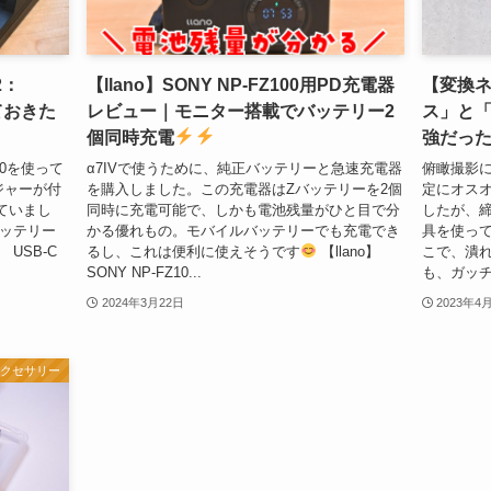
2：
【llano】SONY NP-FZ100用PD充電器
【変換
っておきた
レビュー｜モニター搭載でバッテリー2
ス」と
個同時充電
強だっ
50を使って
α7IVで使うために、純正バッテリーと急速充電器
俯瞰撮影
ジャーが付
を購入しました。この充電器はZバッテリーを2個
定にオス
ていまし
同時に充電可能で、しかも電池残量がひと目で分
したが、
バッテリー
かる優れもの。モバイルバッテリーでも充電でき
具を使って
USB-C
るし、これは便利に使えそうです
【llano】
こで、潰
SONY NP-FZ10...
も、ガッチ
2024年3月22日
2023年4
アクセサリー