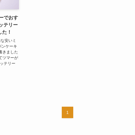
リーでおす
バッテリー
した！
適な安いミ
パンケーキ
書きました
てツマーが
バッテリー
1