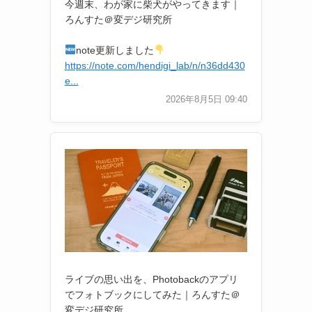
今週末、わが家に柴犬がやってきます｜
ろんすた＠変デジ研究所
note更新しました
https://note.com/hendigi_lab/n/n36dd430
e...
2026年8月5日 09:40
ライブの思い出を、Photobackのアプリ
でフォトブックにしてみた｜ろんすた＠
変デジ研究所