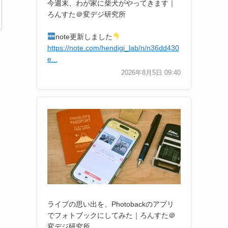
今週末、わが家に柴犬がやってきます｜
ろんすた＠変デジ研究所
note更新しました
https://note.com/hendigi_lab/n/n36dd430
e...
2026年8月5日 09:40
ライブの思い出を、Photobackのアプリ
でフォトブックにしてみた｜ろんすた＠
変デジ研究所