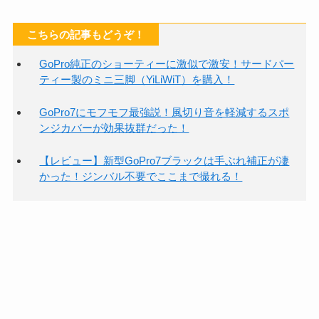
こちらの記事もどうぞ！
GoPro純正のショーティーに激似で激安！サードパー
ティー製のミニ三脚（YiLiWiT）を購入！
GoPro7にモフモフ最強説！風切り音を軽減するスポ
ンジカバーが効果抜群だった！
【レビュー】新型GoPro7ブラックは手ぶれ補正が凄
かった！ジンバル不要でここまで撮れる！