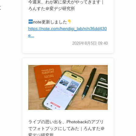
今週末、わが家に柴犬がやってきます｜
に
ろんすた＠変デジ研究所
note更新しました
https://note.com/hendigi_lab/n/n36dd430
e...
2026年8月5日 09:40
ライブの思い出を、Photobackのアプリ
でフォトブックにしてみた｜ろんすた＠
変デジ研究所