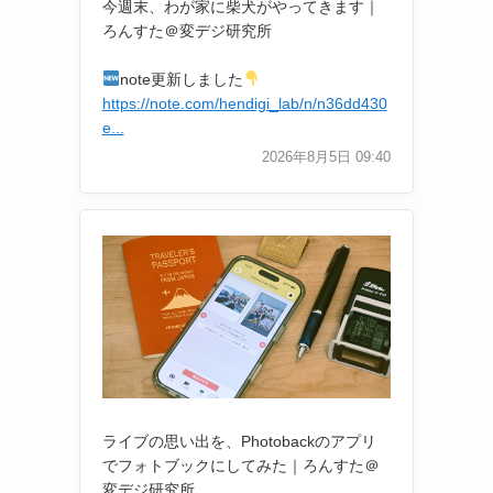
今週末、わが家に柴犬がやってきます｜
ろんすた＠変デジ研究所
note更新しました
https://note.com/hendigi_lab/n/n36dd430
e...
2026年8月5日 09:40
ライブの思い出を、Photobackのアプリ
でフォトブックにしてみた｜ろんすた＠
変デジ研究所