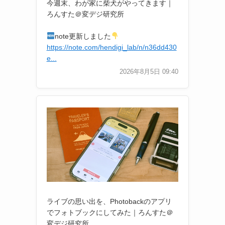
今週末、わが家に柴犬がやってきます｜
ろんすた＠変デジ研究所
note更新しました
https://note.com/hendigi_lab/n/n36dd430
e...
2026年8月5日 09:40
ライブの思い出を、Photobackのアプリ
でフォトブックにしてみた｜ろんすた＠
変デジ研究所