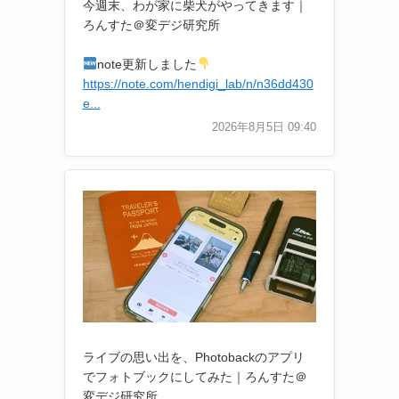
今週末、わが家に柴犬がやってきます｜
ろんすた＠変デジ研究所
note更新しました
https://note.com/hendigi_lab/n/n36dd430
e...
2026年8月5日 09:40
ライブの思い出を、Photobackのアプリ
でフォトブックにしてみた｜ろんすた＠
変デジ研究所