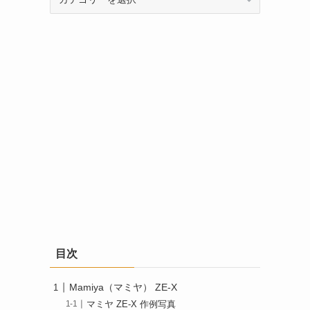
テ
ゴ
リ
ー
目次
Mamiya（マミヤ） ZE-X
マミヤ ZE-X 作例写真