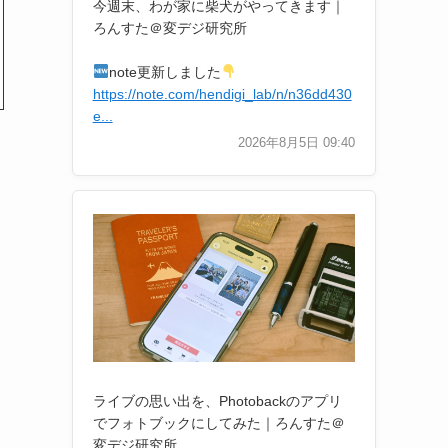
今週末、わが家に柴犬がやってきます｜
ろんすた＠変デジ研究所
note更新しました
https://note.com/hendigi_lab/n/n36dd430
e...
2026年8月5日 09:40
ライブの思い出を、Photobackのアプリ
でフォトブックにしてみた｜ろんすた＠
変デジ研究所