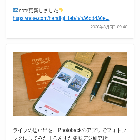
note更新しました
https://note.com/hendigi_lab/n/n36dd430e...
2026年8月5日 09:40
ライブの思い出を、Photobackのアプリでフォトブ
ックにしてみた｜ろんすた＠変デジ研究所