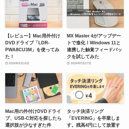
【レビュー】Mac用外付け
MX Master 4がアップデー
DVDドライブ「LDR-
トで進化！Windows 11と
PWA8CU3M」を使ってみ
連携した触覚フィードバッ
た！
クを試してみた
2026年6月10日
2026年5月27日
Mac用の外付けDVDドライ
タッチ決済リング
ブ、USB-C対応を探したら
「EVERING」を卒業しま
選択肢が少なすぎた件
す。残高4円にして放置す