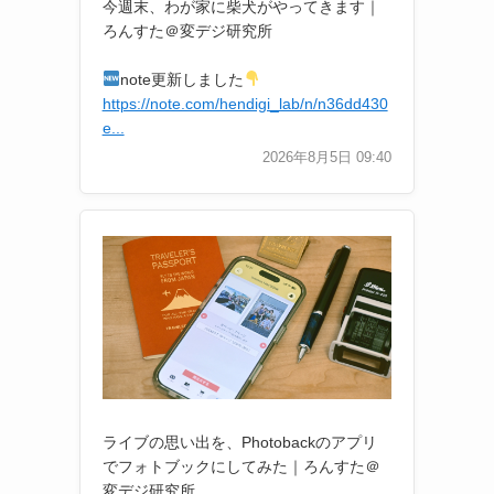
今週末、わが家に柴犬がやってきます｜
ろんすた＠変デジ研究所
note更新しました
https://note.com/hendigi_lab/n/n36dd430
e...
2026年8月5日 09:40
ライブの思い出を、Photobackのアプリ
でフォトブックにしてみた｜ろんすた＠
変デジ研究所