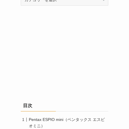
テ
ゴ
リ
ー
目次
Pentax ESPIO mini（ペンタックス エスピ
オミニ）