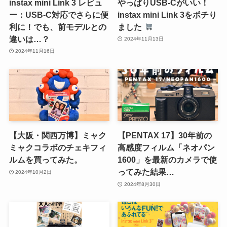
instax mini Link 3 レビュ
やっぱりUSB-Cがいい！
ー：USB-C対応でさらに便
instax mini Link 3をポチり
利に！でも、前モデルとの
ました
違いは…？
2024年11月13日
2024年11月16日
【大阪・関西万博】ミャク
【PENTAX 17】30年前の
ミャクコラボのチェキフィ
高感度フィルム「ネオパン
ルムを買ってみた。
1600」を最新のカメラで使
ってみた結果…
2024年10月2日
2024年8月30日