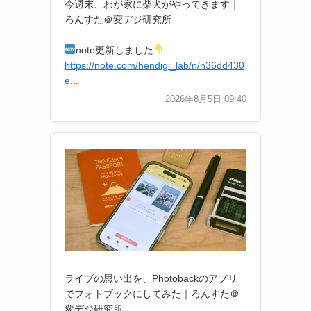
今週末、わが家に柴犬がやってきます｜
ろんすた＠変デジ研究所
note更新しました
https://note.com/hendigi_lab/n/n36dd430
e...
2026年8月5日 09:40
ライブの思い出を、Photobackのアプリ
でフォトブックにしてみた｜ろんすた＠
変デジ研究所