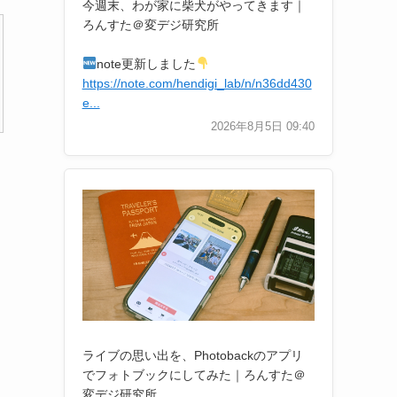
今週末、わが家に柴犬がやってきます｜
ろんすた＠変デジ研究所
note更新しました
https://note.com/hendigi_lab/n/n36dd430
e...
2026年8月5日 09:40
ライブの思い出を、Photobackのアプリ
でフォトブックにしてみた｜ろんすた＠
変デジ研究所