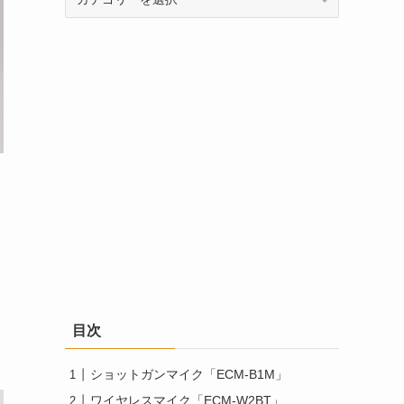
テ
ゴ
リ
ー
ラ
目次
ショットガンマイク「ECM-B1M」
ワイヤレスマイク「ECM-W2BT」