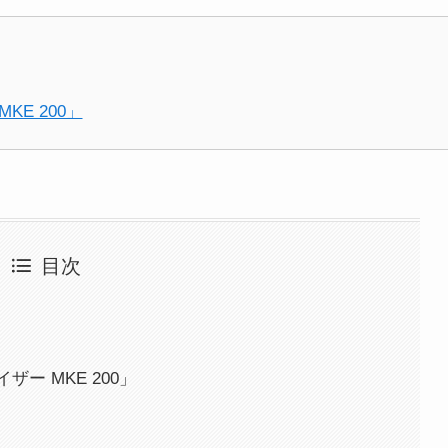
E 200」
目次
」
ー MKE 200」