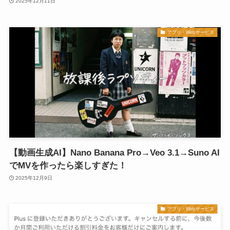
2025年12月11日
アプリ・Webサービス
【動画生成AI】Nano Banana Pro→Veo 3.1→Suno AI
でMVを作ったら楽しすぎた！
2025年12月9日
アプリ・Webサービス