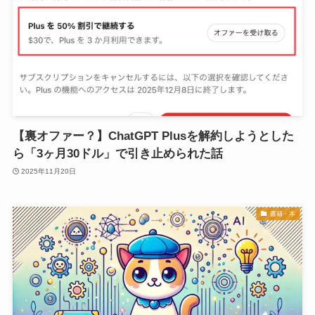
【裏オファー？】ChatGPT Plusを解約しようとした
ら「3ヶ月30ドル」で引き止められた話
2025年11月20日
書籍・本