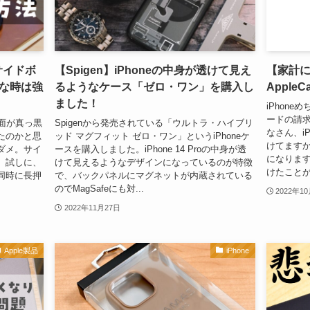
サイドボ
【Spigen】iPhoneの中身が透けて見え
【家計に
な時は強
るようなケース「ゼロ・ワン」を購入し
Apple
ました！
iPhon
ードの請
画面が真っ黒
Spigenから発売されている「ウルトラ・ハイブリ
なさん、iP
たのかと思
ッド マグフィット ゼロ・ワン」というiPhoneケ
けてますか
ダメ。サイ
ースを購入しました。iPhone 14 Proの中身が透
になりま
、試しに、
けて見えるようなデザインになっているのが特徴
けたことが
同時に長押
で、バックパネルにマグネットが内蔵されている
のでMagSafeにも対...
2022年1
2022年11月27日
Apple製品
iPhone