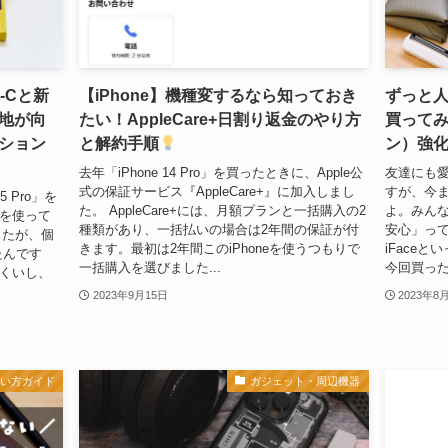
B-Cと新
【iPhone】機種変するなら知っておき
ずっと人気
地が向
たい！AppleCare+日割り返金のやり方
買ってみた
ション
と解約手順
ン）強
去年「iPhone 14 Pro」を買ったときに、Apple公
友達にも愛用
式の保証サービス『AppleCare+』に加入しまし
すが、今
5 Pro」を
た。 AppleCare+には、月額プランと一括購入の2
よ。みん
roを使って
種類があり、一括払いの場合は2年間の保証が付
安心」っ
したが、個
きます。最初は2年間このiPhoneを使うつもりで
iFace
たんです
一括購入を選びました...
今回買ったの
にくいし、
2023年9月15日
2023年8
使い方ガイド
ガジェット・周辺機器