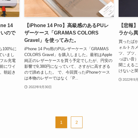
e 14
【iPhone 14 Pro】高級感のあるPUレ
【悲報】
ないので
ザーケース「GRAMAS COLORS
ラから
Gravel」を使ってみた。
買ったばかり
ォルトカ
100%に
iPhone 14 Pro用のPUレザーケース「GRAMAS
ツ、プツ
ていまし
COLORS Gravel」を購入しました。最初はApple
っぽい音
からフル充電
純正のレザーケースを買う予定でしたが、円安の
聞こえる
る前にワイ
影響で9,380円になっていて、さすがに高すぎる
けないと聞
せて、朝起き
ので諦めました。 で、今回買ったiPhoneケース
は本物のレザーではなく「P...
2022年9
2022年9月30日
1
2