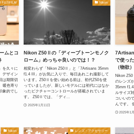
FUJIFILM
Nikon
ームとコ
Nikon Z50Ⅱの「ディープトーンモノク
7Artisa
春
ローム」めっちゃ良いのでは！？
で使っ
（物欲
」を久々に
相変わらず「Nikon Z50Ⅱ」と「7Artisans 35mm
、デザイン
f1.4 III」がお気に入りで、毎日あれこれ撮影して
Nikon
回は期限切
います。Z50Ⅱを使い始める前は、初代Z50を使
のレンズが
撮影。暖色寄り
っていましたが、新しいモデルには初代にはなか
35mm f
印象的でし
ったピクチャーコントロールが搭載されていま
ルサイズ
す。 Z50Ⅱでは、「ディ...
コいいので
んです。 価格
2025年1月11日
2025年1
Nikon
レンズ・アクセサリー