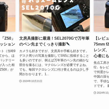
「Z50」
文房具撮影に最適！SEL2070Gで万年筆
【レビュー
ッション
のペン先までくっきり撮影
75mm
レンズ
キット（当時9
カメラも好きですが、文房具や手帳も好きです。
心者に
てから、ほ
デスク周りの写真を撮影してSNSに投稿すること
バッテリー
も多いのですが、例えば万年筆のペン先の細かな
焦点工房さん
が入った相
部分を撮るには、マクロレンズが必要ですよね。
f2」をレ
0II」が
でも、毎回マクロレンズに付け替えるのは少し手
で何度かレ
間がかかります。1...
中国の深
で、手頃
2024年10月21日
ドです。 最
2024年1