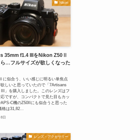
Nikon
ns 35mm f1.4 IIIをNikon Z50Ⅱ
たら…フルサイズが欲しくなった
）
 Z50Ⅱに似合う、いい感じに明るい単焦点
欲しいと思っていたので「7Artisans
1.4 III」を購入しました。このレンズはフ
対応ですが、コンパクトで見た目もカッ
APS-C機のZ50IIにも似合うと思った
は31,82...
月8日
レンズ・アクセサリー