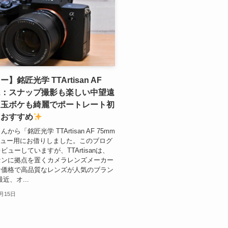
】銘匠光学 TTArtisan AF
 f2：スナップ撮影も楽しい中望遠
、玉ボケも綺麗でポートレート初
もおすすめ
から「銘匠光学 TTArtisan AF 75mm
ビュー用にお借りしました。このブログ
ビューしていますが、TTArtisanは、
センに拠点を置くカメラレンズメーカー
な価格で高品質なレンズが人気のブラン
近、オ...
0月15日