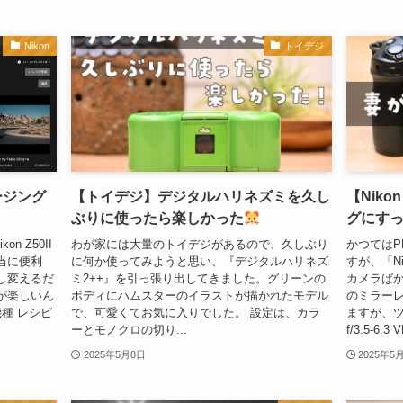
Nikon
トイデジ
メージング
【トイデジ】デジタルハリネズミを久し
【Nik
ぶりに使ったら楽しかった
グにす
 Z50II
わが家には大量のトイデジがあるので、久しぶり
かつてはP
当に便利
に何か使ってみようと思い、『デジタルハリネズ
すが、「N
し変えるだ
ミ2++』を引っ張り出してきました。グリーンの
カメラばか
が楽しいん
ボディにハムスターのイラストが描かれたモデル
のミラー
応機種 レシピ
で、可愛くてお気に入りでした。 設定は、カラ
ますが、ツマ
ーとモノクロの切り...
f/3.5-6
2025年5月8日
2025年5