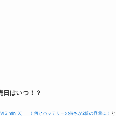
X）の発売日はいつ！？
ni X（iVIS mini X）」！何とバッテリーの持ちが2倍の容量に！
と