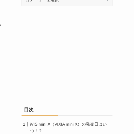
テ
ゴ
リ
ー
い
目次
iVIS mini X（VIXIA mini X）の発売日はい
つ！？