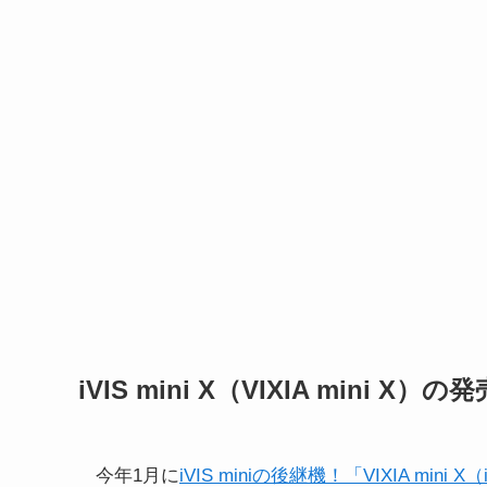
iVIS mini X（VIXIA mini 
今年1月に
iVIS miniの後継機！「VIXIA mi