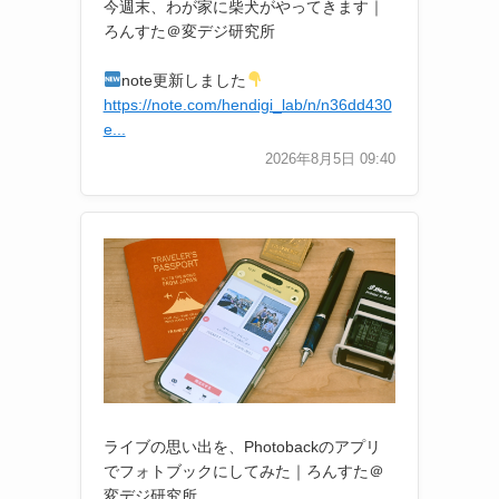
今週末、わが家に柴犬がやってきます｜
ろんすた＠変デジ研究所
note更新しました
https://note.com/hendigi_lab/n/n36dd430
e...
2026年8月5日 09:40
ライブの思い出を、Photobackのアプリ
でフォトブックにしてみた｜ろんすた＠
変デジ研究所