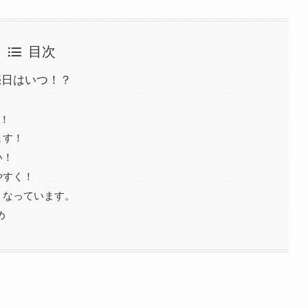
目次
）の発売日はいつ！？
！
ます！
い！
やすく！
くなっています。
め