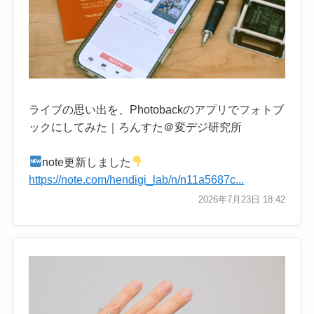
ライブの思い出を、Photobackのアプリでフォトブ
ックにしてみた｜ろんすた＠変デジ研究所
note更新しました
https://note.com/hendigi_lab/n/n11a5687c...
2026年7月23日 18:42