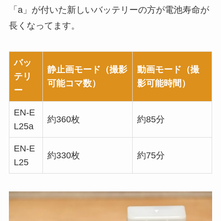
「a」が付いた新しいバッテリーの方が電池寿命が
長くなってます。
バッ
静止画モード（撮影
動画モード（撮
テリ
可能コマ数）
影可能時間）
ー
EN-E
約360枚
約85分
L25a
EN-E
約330枚
約75分
L25