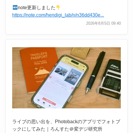
note更新しました
https://note.com/hendigi_lab/n/n36dd430e...
2026年8月5日 09:40
ライブの思い出を、Photobackのアプリでフォトブ
ックにしてみた｜ろんすた＠変デジ研究所