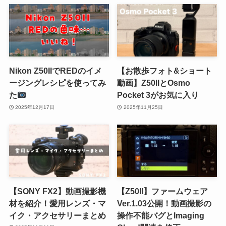
Nikon Z50IIでREDのイメ
【お散歩フォト&ショート
ージングレシピを使ってみ
動画】Z50IIとOsmo
た
Pocket 3がお気に入り
2025年12月17日
2025年11月25日
【SONY FX2】動画撮影機
【Z50II】ファームウェア
材を紹介！愛用レンズ・マ
Ver.1.03公開！動画撮影の
イク・アクセサリーまとめ
操作不能バグとImaging