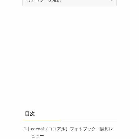
テ
ゴ
リ
ー
目次
cocoal（ココアル）フォトブック：開封レ
ビュー