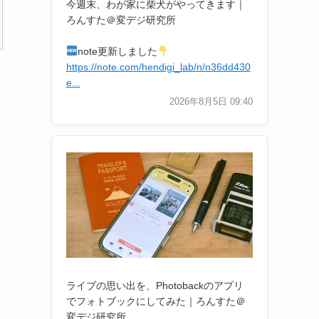
今週末、わが家に柴犬がやってきます｜
ろんすた＠変デジ研究所
note更新しました
https://note.com/hendigi_lab/n/n36dd430
e...
2026年8月5日 09:40
ライブの思い出を、Photobackのアプリ
でフォトブックにしてみた｜ろんすた＠
変デジ研究所