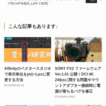
グ時のAF性能向上(AF-C使用)
こんな記事もあります↓
Affinityのベクタースタジオ
SONY FX2 ファームウェア
で表示単位をptからpxに変
Ver.1.01 公開！DCI 4K
更する方法
24fpsに関する問題やマウ
ントアダプター接続時に電
2026年6月17日
源が落ちるバグを修正
2025年11月9日