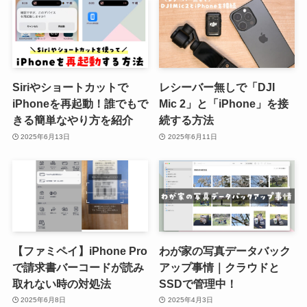
Siriやショートカットで
レシーバー無しで「DJI
iPhoneを再起動！誰でもで
Mic 2」と「iPhone」を接
きる簡単なやり方を紹介
続する方法
2025年6月13日
2025年6月11日
【ファミペイ】iPhone Pro
わが家の写真データバック
で請求書バーコードが読み
アップ事情｜クラウドと
取れない時の対処法
SSDで管理中！
2025年6月8日
2025年4月3日