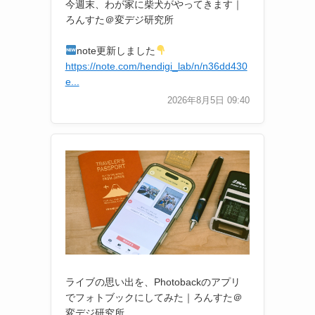
今週末、わが家に柴犬がやってきます｜
ろんすた＠変デジ研究所
note更新しました
https://note.com/hendigi_lab/n/n36dd430
e...
2026年8月5日 09:40
ライブの思い出を、Photobackのアプリ
でフォトブックにしてみた｜ろんすた＠
変デジ研究所