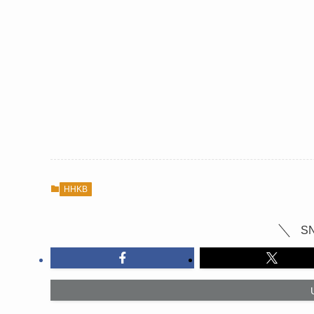
HHKB
S