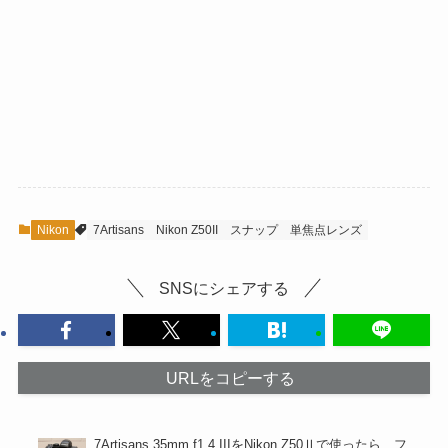
Nikon
7Artisans
Nikon Z50II
スナップ
単焦点レンズ
SNSにシェアする
URLをコピーする
7Artisans 35mm f1.4 IIIをNikon Z50Ⅱで使ったら…フ