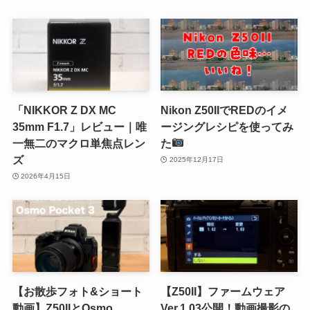
「NIKKOR Z DX MC
Nikon Z50IIでREDのイメ
35mm F1.7」レビュー｜唯
ージングレシピを使ってみ
一無二のマクロ単焦点レン
た
ズ
2025年12月17日
2026年4月15日
【お散歩フォト&ショート
【Z50II】ファームウェア
動画】Z50IIとOsmo
Ver.1.03公開！動画撮影の