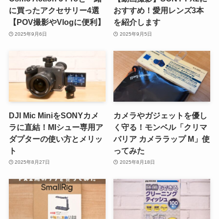
に買ったアクセサリー4選
おすすめ！愛用レンズ3本
【POV撮影やVlogに便利】
を紹介します
2025年9月6日
2025年9月5日
DJI Mic MiniをSONYカメ
カメラやガジェットを優し
ラに直結！MIシュー専用ア
く守る！モンベル「クリマ
ダプターの使い方とメリッ
バリア カメララップ M」使
ト
ってみた
2025年8月27日
2025年8月18日