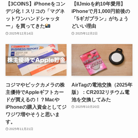
【3COINS】iPhoneをコン
【IIJmioを約10年愛用】
デジ化！スリコの「マグネ
iPhoneで月1,000円前後の
ットワンハンドシャッタ
「5ギガプラン」がちょう
ー」を買ってきた
どいい理由
2025年12月14日
2025年12月2日
コジマやビックカメラの株
AirTagの電池交換（2025年
主優待でAppleギフトカー
版）：CR2032リチウム電
ドが買えるの！？Macや
池を交換してみた
iPhoneの購入資金としてジ
2025年10月20日
ワジワ増やそうと思いま
す。
2025年11月21日