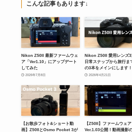
こんな記事もあります↓
Nikon Z50II 最新ファームウェ
Nikon Z50II 愛用レンズ
ア「Ver1.10」にアップデート
日常スナップから旅行ま
してみた
の3本をメインにします
2026年7月8日
2026年4月21日
【お散歩フォト&ショート動
【Z50II】ファームウェア
画】Z50IIとOsmo Pocket 3が
Ver.1.03公開！動画撮影